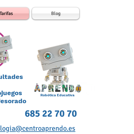
Tarifas
Blog
cultades
ojuegos
Robótica Educativa
fesorado
685 22 70 70
ologia@centroaprendo.es